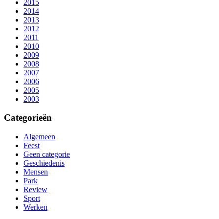
2015
2014
2013
2012
2011
2010
2009
2008
2007
2006
2005
2003
Categorieën
Algemeen
Feest
Geen categorie
Geschiedenis
Mensen
Park
Review
Sport
Werken