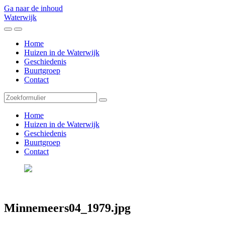
Ga naar de inhoud
Waterwijk
Toggle
Toggle
het
het
Home
mobiele
zoekveld
Huizen in de Waterwijk
menu
Geschiedenis
Buurtgroep
Contact
Zoeken
Home
Huizen in de Waterwijk
Geschiedenis
Buurtgroep
Contact
Minnemeers04_1979.jpg