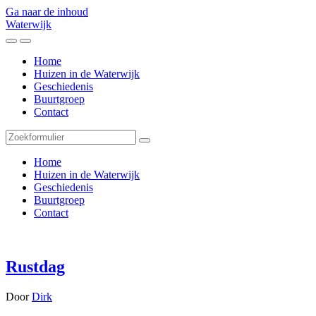
Ga naar de inhoud
Waterwijk
Toggle
Toggle
het
het
Home
mobiele
zoekveld
Huizen in de Waterwijk
menu
Geschiedenis
Buurtgroep
Contact
Zoeken
Home
Huizen in de Waterwijk
Geschiedenis
Buurtgroep
Contact
Rustdag
Door
Dirk