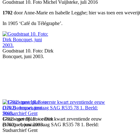
Goudstraat 10. Foto Michel Vuijlsteke, juli 2016
1702
door Anne-Marie en Isabelle Legghe; hier was toen een weverijt
In 1905 ‘Café du Télégraphe’.
Goudstraat 10. Foto: Dirk
Boncquet, juni 2003.
Goudstraat 10. Foto: Dirk
1702 – gevelplan – eerste kwart zeventiende eeuw
Boncquet, juni 2003.
(1702) – bouwaanvraag SAG R535 78 1. Beeld:
Stadsarchief Gent