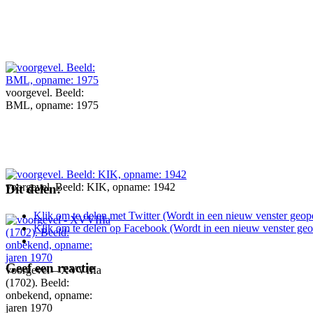
voorgevel. Beeld:
BML, opname: 1975
voorgevel. Beeld: KIK, opname: 1942
Dit delen:
Klik om te delen met Twitter (Wordt in een nieuw venster geop
Klik om te delen op Facebook (Wordt in een nieuw venster ge
Geef een reactie
voorgevel – XVVIIIa
(1702). Beeld:
onbekend, opname:
jaren 1970