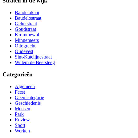
Straten in de wijk
Baudelokaai
Baudelostraat
Gelukstraat
Goudstraat
Krommewal
Minnemeers
Ottogracht
Oudevest
Sint-Katelijnestraat
Willem de Beersteeg
Categorieën
Algemeen
Feest
Geen categorie
Geschiedenis
Mensen
Park
Review
Sport
Werken