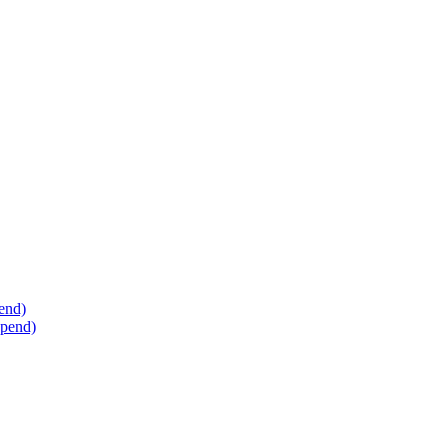
end)
opend)