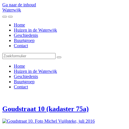
Ga naar de inhoud
Waterwijk
Toggle
Toggle
het
het
Home
mobiele
zoekveld
Huizen in de Waterwijk
menu
Geschiedenis
Buurtgroep
Contact
Zoeken
Home
Huizen in de Waterwijk
Geschiedenis
Buurtgroep
Contact
Goudstraat 10 (kadaster 75a)