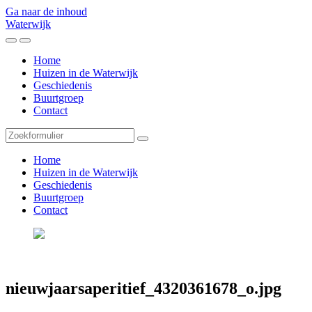
Ga naar de inhoud
Waterwijk
Toggle
Toggle
het
het
Home
mobiele
zoekveld
Huizen in de Waterwijk
menu
Geschiedenis
Buurtgroep
Contact
Zoeken
Home
Huizen in de Waterwijk
Geschiedenis
Buurtgroep
Contact
nieuwjaarsaperitief_4320361678_o.jpg