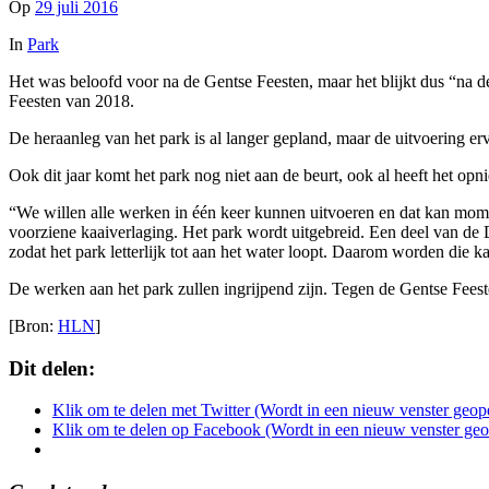
Op
29 juli 2016
In
Park
Het was beloofd voor na de Gentse Feesten, maar het blijkt dus “na d
Feesten van 2018.
De heraanleg van het park is al langer gepland, maar de uitvoering er
Ook dit jaar komt het park nog niet aan de beurt, ook al heeft het o
“We willen alle werken in één keer kunnen uitvoeren en dat kan mo
voorziene kaaiverlaging. Het park wordt uitgebreid. Een deel van de 
zodat het park letterlijk tot aan het water loopt. Daarom worden die 
De werken aan het park zullen ingrijpend zijn. Tegen de Gentse Fees
[Bron:
HLN
]
Dit delen:
Klik om te delen met Twitter (Wordt in een nieuw venster geop
Klik om te delen op Facebook (Wordt in een nieuw venster ge