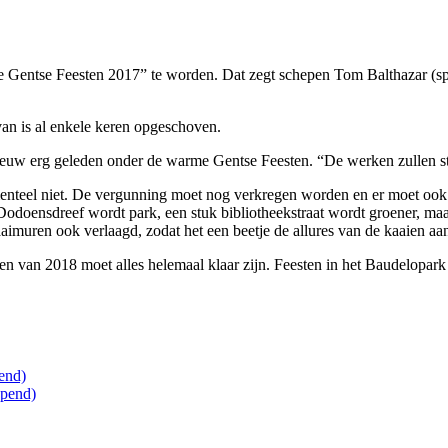
e Gentse Feesten 2017” te worden. Dat zegt schepen Tom Balthazar (sp.
van is al enkele keren opgeschoven.
pnieuw erg geleden onder de warme Gentse Feesten. “De werken zullen st
menteel niet. De vergunning moet nog verkregen worden en er moet o
Dodoensdreef wordt park, een stuk bibliotheekstraat wordt groener, maar
kaaimuren ook verlaagd, zodat het een beetje de allures van de kaaien a
ten van 2018 moet alles helemaal klaar zijn. Feesten in het Baudelopa
end)
opend)