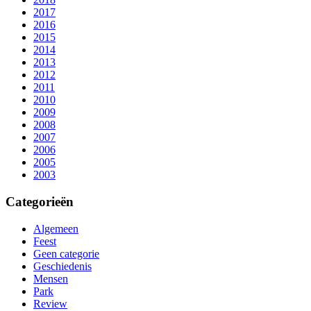
2017
2016
2015
2014
2013
2012
2011
2010
2009
2008
2007
2006
2005
2003
Categorieën
Algemeen
Feest
Geen categorie
Geschiedenis
Mensen
Park
Review