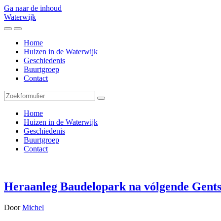
Ga naar de inhoud
Waterwijk
Toggle
Toggle
het
het
Home
mobiele
zoekveld
Huizen in de Waterwijk
menu
Geschiedenis
Buurtgroep
Contact
Zoeken
Home
Huizen in de Waterwijk
Geschiedenis
Buurtgroep
Contact
Heraanleg Baudelopark na vólgende Gents
Door
Michel