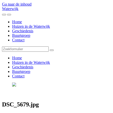
Ga naar de inhoud
Waterwijk
Toggle
Toggle
het
het
Home
mobiele
zoekveld
Huizen in de Waterwijk
menu
Geschiedenis
Buurtgroep
Contact
Zoeken
Home
Huizen in de Waterwijk
Geschiedenis
Buurtgroep
Contact
DSC_5679.jpg