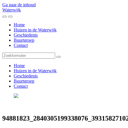
Ga naar de inhoud
Waterwijk
Toggle
Toggle
het
het
Home
mobiele
zoekveld
Huizen in de Waterwijk
menu
Geschiedenis
Buurtgroep
Contact
Zoeken
Home
Huizen in de Waterwijk
Geschiedenis
Buurtgroep
Contact
94881823_2840305199338076_39315827102