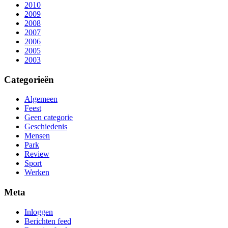
2010
2009
2008
2007
2006
2005
2003
Categorieën
Algemeen
Feest
Geen categorie
Geschiedenis
Mensen
Park
Review
Sport
Werken
Meta
Inloggen
Berichten feed