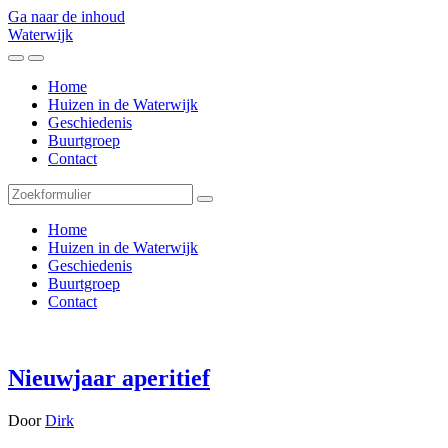
Ga naar de inhoud
Waterwijk
Toggle
Toggle
het
het
Home
mobiele
zoekveld
Huizen in de Waterwijk
menu
Geschiedenis
Buurtgroep
Contact
Zoeken
Home
Huizen in de Waterwijk
Geschiedenis
Buurtgroep
Contact
Nieuwjaar aperitief
Door
Dirk