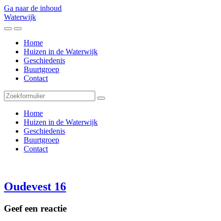
Ga naar de inhoud
Waterwijk
Toggle
Toggle
het
het
Home
mobiele
zoekveld
Huizen in de Waterwijk
menu
Geschiedenis
Buurtgroep
Contact
Zoeken
Home
Huizen in de Waterwijk
Geschiedenis
Buurtgroep
Contact
Oudevest 16
Geef een reactie