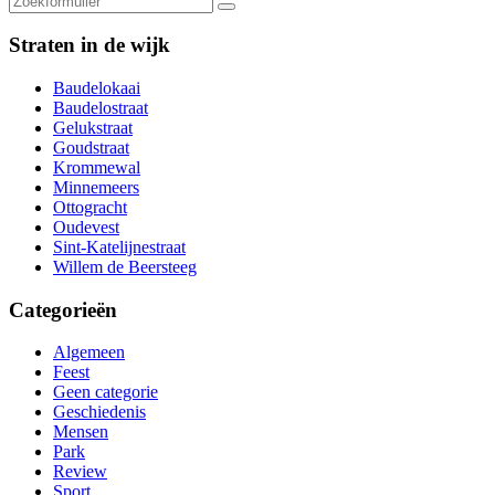
Zoeken
Straten in de wijk
Baudelokaai
Baudelostraat
Gelukstraat
Goudstraat
Krommewal
Minnemeers
Ottogracht
Oudevest
Sint-Katelijnestraat
Willem de Beersteeg
Categorieën
Algemeen
Feest
Geen categorie
Geschiedenis
Mensen
Park
Review
Sport