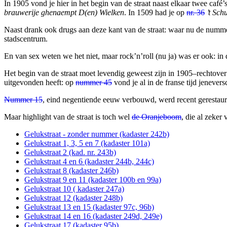
In 1905 vond je hier in het begin van de straat naast elkaar twee café’
brauwerije ghenaempt D(en) Wielken
. In 1509 had je op
nr. 36
’t Sch
Naast drank ook drugs aan deze kant van de straat: waar nu de numm
stadscentrum.
En van sex weten we het niet, maar rock’n’roll (nu ja) was er ook: i
Het begin van de straat moet levendig geweest zijn in 1905–rechtover
uitgevonden heeft: op
nummer 45
vond je al in de franse tijd jenever
Nummer 15
, eind negentiende eeuw verbouwd, werd recent gerestaur
Maar highlight van de straat is toch wel
de Oranjeboom
, die al zeker
Gelukstraat - zonder nummer (kadaster 242b)
Gelukstraat 1, 3, 5 en 7 (kadaster 101a)
Gelukstraat 2 (kad. nr. 243b)
Gelukstraat 4 en 6 (kadaster 244b, 244c)
Gelukstraat 8 (kadaster 246b)
Gelukstraat 9 en 11 (kadaster 100b en 99a)
Gelukstraat 10 ( kadaster 247a)
Gelukstraat 12 (kadaster 248b)
Gelukstraat 13 en 15 (kadaster 97c, 96b)
Gelukstraat 14 en 16 (kadaster 249d, 249e)
Gelukstraat 17 (kadaster 95b)