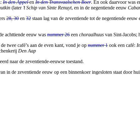
s:
In den Appel
en
In den Transvaalschen Boer
. En ook daarvoor was er
uutkin
(later
’t Schip van Sinte Renuyt
, en in de negentiende eeuw
Cabar
ers
28, 30
en
32
staan lag van de zeventiende tot de negentiende eeuw e
n de achttiende eeuw was
nummer 26
een
choraalhuus
van Sint-Jacobs; 
 de twee café’s aan de even kant, vond je op
nummer 1
ook een café:
I
schenkerij
Den Aap
eerd naar de zeventiende-eeuwse toestand.
 van in de zeventiende eeuw op een binnenkoer ingesloten staat door hui