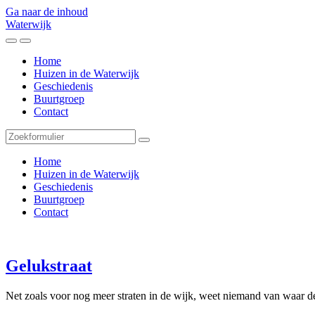
Ga naar de inhoud
Waterwijk
Toggle
Toggle
het
het
Home
mobiele
zoekveld
Huizen in de Waterwijk
menu
Geschiedenis
Buurtgroep
Contact
Zoeken
Home
Huizen in de Waterwijk
Geschiedenis
Buurtgroep
Contact
Gelukstraat
Net zoals voor nog meer straten in de wijk, weet niemand van waar de 